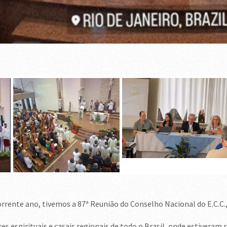
corrente ano, tivemos a 87ª Reunião do Conselho Nacional do E.C.C.,
s espirituais e casais regionais de todo o Brasil, onde estiveram r