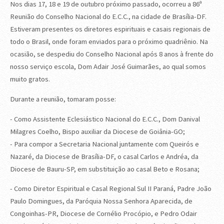
Nos dias 17, 18 e 19 de outubro próximo passado, ocorreu a 86ª
Reunião do Conselho Nacional do E.C.C., na cidade de Brasília-DF.
Estiveram presentes os diretores espirituais e casais regionais de
todo o Brasil, onde foram enviados para o próximo quadriênio. Na
ocasião, se despediu do Conselho Nacional após 8 anos à frente do
nosso serviço escola, Dom Adair José Guimarães, ao qual somos
muito gratos.
Durante a reunião, tomaram posse:
- Como Assistente Eclesiástico Nacional do E.C.C., Dom Danival
Milagres Coelho, Bispo auxiliar da Diocese de Goiânia-GO;
- Para compor a Secretaria Nacional juntamente com Queirós e
Nazaré, da Diocese de Brasília-DF, o casal Carlos e Andréa, da
Diocese de Bauru-SP, em substituição ao casal Beto e Rosana;
- Como Diretor Espiritual e Casal Regional Sul II Paraná, Padre João
Paulo Domingues, da Paróquia Nossa Senhora Aparecida, de
Congoinhas-PR, Diocese de Cornélio Procópio, e Pedro Odair