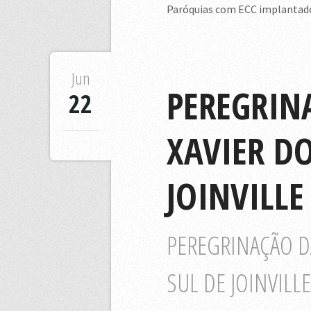
Paróquias com ECC implantado 
Jun
PEREGRIN
22
XAVIER DO
JOINVILLE
PEREGRINAÇÃO DA
SUL DE JOINVILL