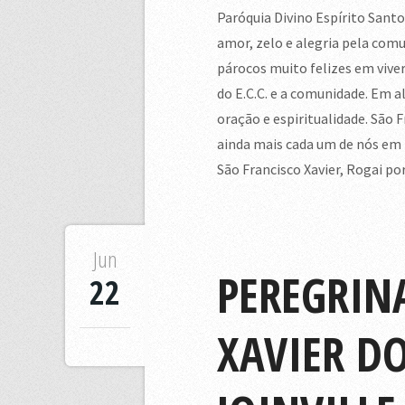
Paróquia Divino Espírito San
amor, zelo e alegria pela comu
párocos muito felizes em viv
do E.C.C. e a comunidade. Em
oração e espiritualidade. São 
ainda mais cada um de nós em
São Francisco Xavier, Rogai por
Jun
PEREGRIN
22
XAVIER DO