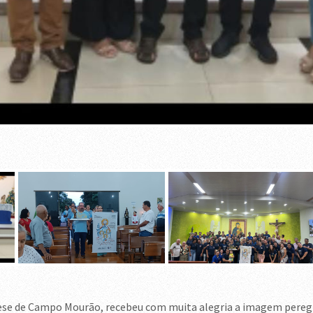
cese de Campo Mourão, recebeu com muita alegria a imagem peregri